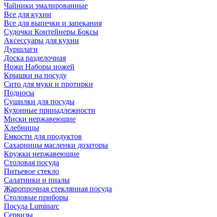
Чайники эмалированные
Все для кухни
Все для выпечки и запекания
Судочки Контейнеры Боксы
Аксессуары для кухни
Дуршлаги
Доска разделочная
Ножи Наборы ножей
Крышки на посуду
Сито для муки и протирки
Подносы
Сушилки для посуды
Кухонные принадлежности
Миски нержавеющие
Хлебницы
Емкости для продуктов
Сахарницы масленки дозаторы
Кружки нержавеющие
Столовая посуда
Питьевое стекло
Салатники и пиалы
Жаропрочная стеклянная посуда
Столовые приборы
Посуда Luminarс
Сервизы