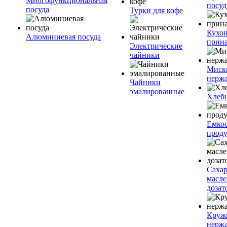
Многофункциональная
посу
посуда
Турки для кофе
Кухо
Алюминиевая посуда
прин
Электрические
чайники
Миск
нерж
Чайники
эмалированные
Хлеб
Емкос
проду
Саха
масл
дозат
Круж
нерж