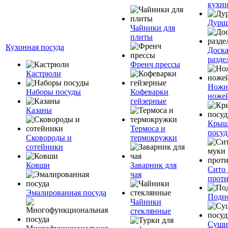
кухн
Дурш
Чайники для
плиты
Кухонная посуда
Доск
разде
Френч прессы
Кастрюли
Ножи
Наборы посуды
Кофеварки
ноже
гейзерные
Казаны
Крыш
Термоса и
посуд
Сковороды и
термокружки
сотейники
Ковши
Заварник для
Сито 
чая
прот
Эмалированная посуда
Подн
Чайники
стеклянные
Суши