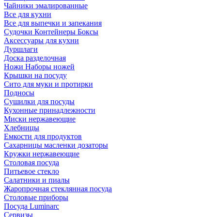
Чайники эмалированные
Все для кухни
Все для выпечки и запекания
Судочки Контейнеры Боксы
Аксессуары для кухни
Дуршлаги
Доска разделочная
Ножи Наборы ножей
Крышки на посуду
Сито для муки и протирки
Подносы
Сушилки для посуды
Кухонные принадлежности
Миски нержавеющие
Хлебницы
Емкости для продуктов
Сахарницы масленки дозаторы
Кружки нержавеющие
Столовая посуда
Питьевое стекло
Салатники и пиалы
Жаропрочная стеклянная посуда
Столовые приборы
Посуда Luminarс
Сервизы