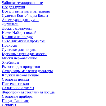
Чайники эмалированные
Все для кухни
Все для выпечки и запекания
Судочки Контейнеры Боксы
Аксессуары для кухни
Дуршлаги
Доска разделочная
Ножи Наборы ножей
Крышки на посуду
Сито для муки и протирки
Подносы
Сушилки для посуды
Кухонные принадлежности
Миски нержавеющие
Хлебницы
Емкости для продуктов
Сахарницы масленки дозаторы
Кружки нержавеющие
Столовая посуда
Питьевое стекло
Салатники и пиалы
Жаропрочная стеклянная посуда
Столовые приборы
Посуда Luminarс
Сервизы