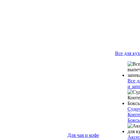
Все для ку
Все д
и зап
Судо
Конт
Бокс
Для чая и кофе
Аксес