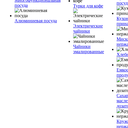
Многофункциональная
посу
посуда
Турки для кофе
Кухо
Алюминиевая посуда
прин
Электрические
чайники
Миск
нерж
Чайники
эмалированные
Хлеб
Емкос
проду
Саха
масл
дозат
Круж
нерж