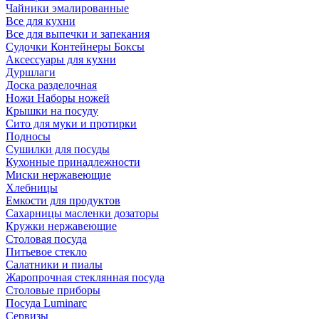
Чайники эмалированные
Все для кухни
Все для выпечки и запекания
Судочки Контейнеры Боксы
Аксессуары для кухни
Дуршлаги
Доска разделочная
Ножи Наборы ножей
Крышки на посуду
Сито для муки и протирки
Подносы
Сушилки для посуды
Кухонные принадлежности
Миски нержавеющие
Хлебницы
Емкости для продуктов
Сахарницы масленки дозаторы
Кружки нержавеющие
Столовая посуда
Питьевое стекло
Салатники и пиалы
Жаропрочная стеклянная посуда
Столовые приборы
Посуда Luminarс
Сервизы