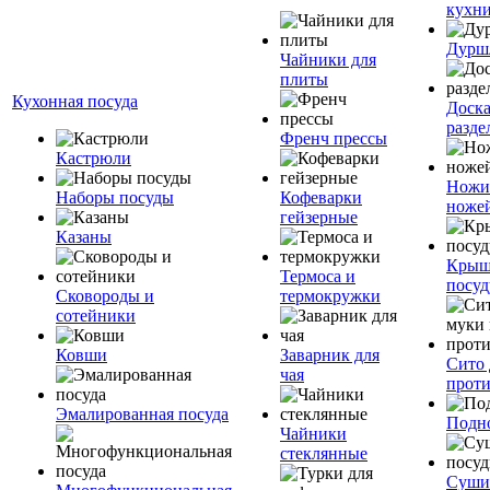
кухн
Дурш
Чайники для
плиты
Кухонная посуда
Доск
разде
Френч прессы
Кастрюли
Ножи
Наборы посуды
Кофеварки
ноже
гейзерные
Казаны
Крыш
Термоса и
посуд
Сковороды и
термокружки
сотейники
Ковши
Заварник для
Сито 
чая
прот
Эмалированная посуда
Подн
Чайники
стеклянные
Суши