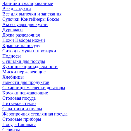
Чайники эмалированные
Все для кухни
Все для выпечки и запекания
Судочки Контейнеры Боксы
Аксессуары для кухни
Дуршлаги
Доска разделочная
Ножи Наборы ножей
Крышки на посуду
Сито для муки и протирки
Подносы
Сушилки для посуды
Кухонные принадлежности
Миски нержавеющие
Хлебницы
Емкости для продуктов
Сахарницы масленки дозаторы
Кружки нержавеющие
Столовая посуда
Питьевое стекло
Салатники и пиалы
Жаропрочная стеклянная посуда
Столовые приборы
Посуда Luminarс
Сервизы