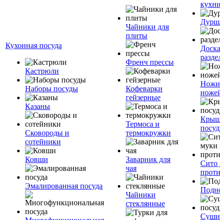
кухн
Дурш
Чайники для
плиты
Кухонная посуда
Доск
разде
Френч прессы
Кастрюли
Ножи
Наборы посуды
Кофеварки
ноже
гейзерные
Казаны
Крыш
Термоса и
посуд
Сковороды и
термокружки
сотейники
Ковши
Заварник для
Сито 
чая
прот
Эмалированная посуда
Подн
Чайники
стеклянные
Суши