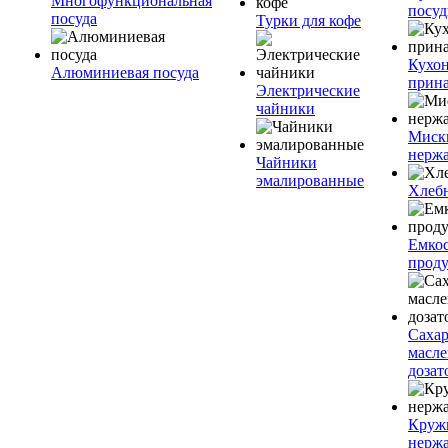
Многофункциональная
посу
посуда
Турки для кофе
Кухо
Алюминиевая посуда
прин
Электрические
чайники
Миск
нерж
Чайники
эмалированные
Хлеб
Емкос
проду
Саха
масл
дозат
Круж
нерж