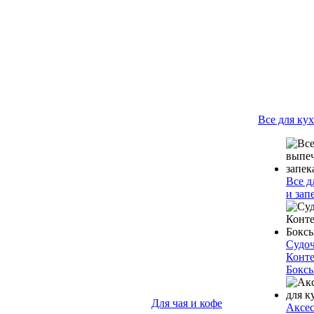
Все для ку
Все д
и зап
Судо
Конт
Бокс
Для чая и кофе
Аксес