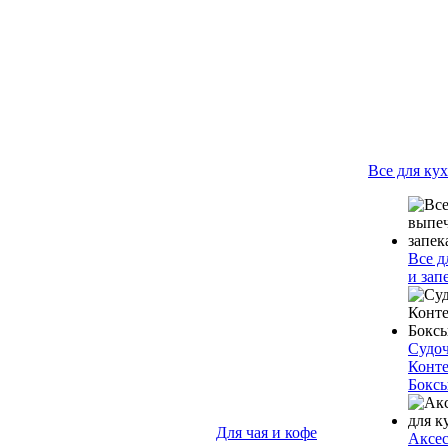
Все для ку
Все д
и зап
Судо
Конт
Бокс
Для чая и кофе
Аксес