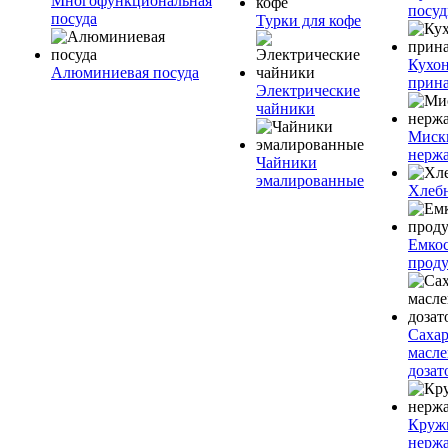
Многофункциональная
посу
посуда
Турки для кофе
Кухо
Алюминиевая посуда
прин
Электрические
чайники
Миск
нерж
Чайники
эмалированные
Хлеб
Емкос
проду
Саха
масл
дозат
Круж
нерж