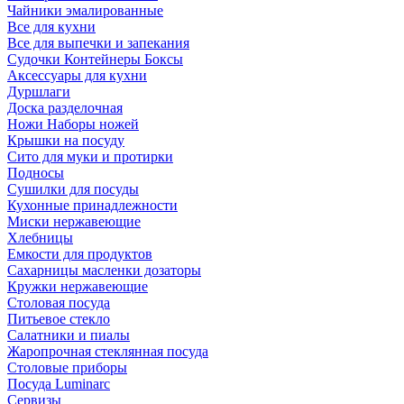
Чайники эмалированные
Все для кухни
Все для выпечки и запекания
Судочки Контейнеры Боксы
Аксессуары для кухни
Дуршлаги
Доска разделочная
Ножи Наборы ножей
Крышки на посуду
Сито для муки и протирки
Подносы
Сушилки для посуды
Кухонные принадлежности
Миски нержавеющие
Хлебницы
Емкости для продуктов
Сахарницы масленки дозаторы
Кружки нержавеющие
Столовая посуда
Питьевое стекло
Салатники и пиалы
Жаропрочная стеклянная посуда
Столовые приборы
Посуда Luminarс
Сервизы