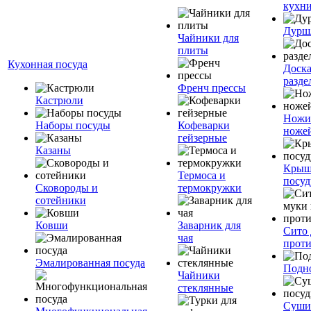
кухн
Дурш
Чайники для
плиты
Кухонная посуда
Доск
разде
Френч прессы
Кастрюли
Ножи
Наборы посуды
Кофеварки
ноже
гейзерные
Казаны
Крыш
Термоса и
посуд
Сковороды и
термокружки
сотейники
Ковши
Заварник для
Сито 
чая
прот
Эмалированная посуда
Подн
Чайники
стеклянные
Суши