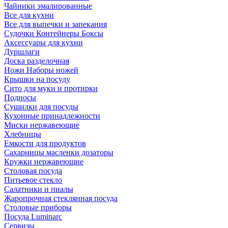
Чайники эмалированные
Все для кухни
Все для выпечки и запекания
Судочки Контейнеры Боксы
Аксессуары для кухни
Дуршлаги
Доска разделочная
Ножи Наборы ножей
Крышки на посуду
Сито для муки и протирки
Подносы
Сушилки для посуды
Кухонные принадлежности
Миски нержавеющие
Хлебницы
Емкости для продуктов
Сахарницы масленки дозаторы
Кружки нержавеющие
Столовая посуда
Питьевое стекло
Салатники и пиалы
Жаропрочная стеклянная посуда
Столовые приборы
Посуда Luminarс
Сервизы