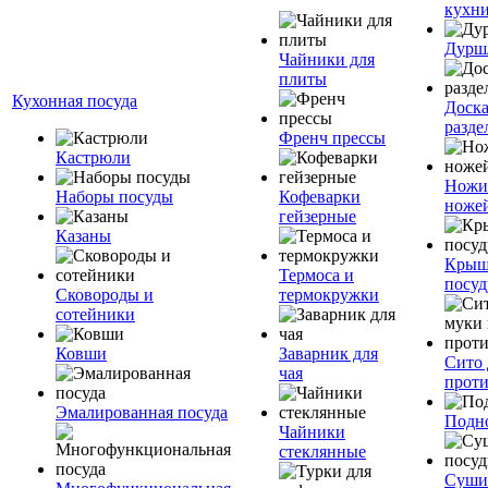
кухн
Дурш
Чайники для
плиты
Кухонная посуда
Доск
разде
Френч прессы
Кастрюли
Ножи
Наборы посуды
Кофеварки
ноже
гейзерные
Казаны
Крыш
Термоса и
посуд
Сковороды и
термокружки
сотейники
Ковши
Заварник для
Сито 
чая
прот
Эмалированная посуда
Подн
Чайники
стеклянные
Суши