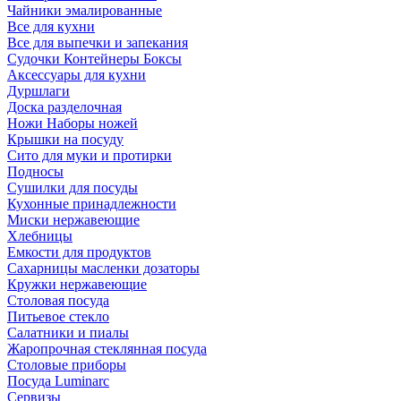
Чайники эмалированные
Все для кухни
Все для выпечки и запекания
Судочки Контейнеры Боксы
Аксессуары для кухни
Дуршлаги
Доска разделочная
Ножи Наборы ножей
Крышки на посуду
Сито для муки и протирки
Подносы
Сушилки для посуды
Кухонные принадлежности
Миски нержавеющие
Хлебницы
Емкости для продуктов
Сахарницы масленки дозаторы
Кружки нержавеющие
Столовая посуда
Питьевое стекло
Салатники и пиалы
Жаропрочная стеклянная посуда
Столовые приборы
Посуда Luminarс
Сервизы