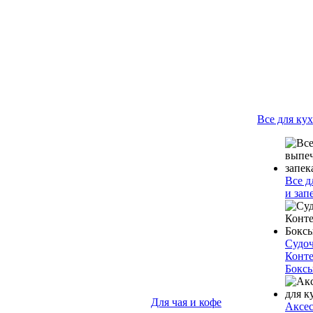
Все для ку
Все д
и зап
Судо
Конт
Бокс
Для чая и кофе
Аксес