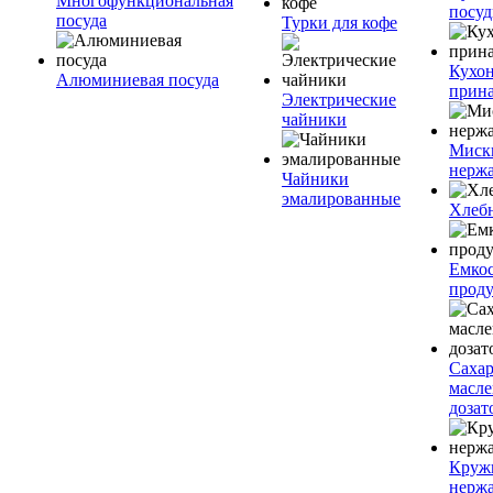
Многофункциональная
посу
посуда
Турки для кофе
Кухо
Алюминиевая посуда
прин
Электрические
чайники
Миск
нерж
Чайники
эмалированные
Хлеб
Емкос
проду
Саха
масл
дозат
Круж
нерж