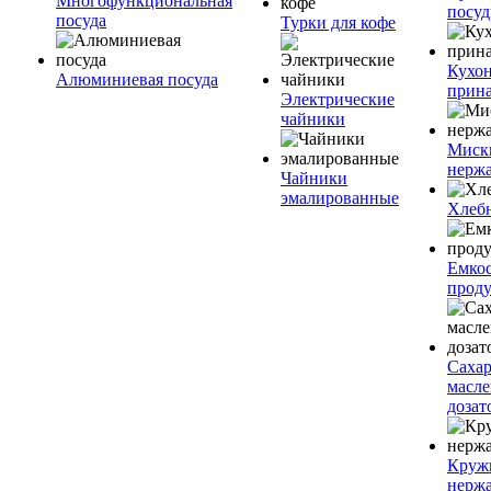
Многофункциональная
посу
посуда
Турки для кофе
Кухо
Алюминиевая посуда
прин
Электрические
чайники
Миск
нерж
Чайники
эмалированные
Хлеб
Емкос
проду
Саха
масл
дозат
Круж
нерж