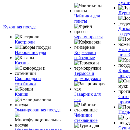
кухн
Дурш
Чайники для
плиты
Кухонная посуда
Доск
разде
Френч прессы
Кастрюли
Ножи
Наборы посуды
Кофеварки
ноже
гейзерные
Казаны
Крыш
Термоса и
посуд
Сковороды и
термокружки
сотейники
Ковши
Заварник для
Сито 
чая
прот
Эмалированная посуда
Подн
Чайники
стеклянные
Суши