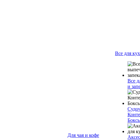
Все для ку
Все д
и зап
Судо
Конт
Бокс
Для чая и кофе
Аксес