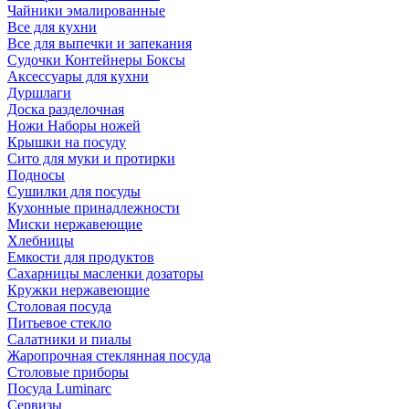
Чайники эмалированные
Все для кухни
Все для выпечки и запекания
Судочки Контейнеры Боксы
Аксессуары для кухни
Дуршлаги
Доска разделочная
Ножи Наборы ножей
Крышки на посуду
Сито для муки и протирки
Подносы
Сушилки для посуды
Кухонные принадлежности
Миски нержавеющие
Хлебницы
Емкости для продуктов
Сахарницы масленки дозаторы
Кружки нержавеющие
Столовая посуда
Питьевое стекло
Салатники и пиалы
Жаропрочная стеклянная посуда
Столовые приборы
Посуда Luminarс
Сервизы