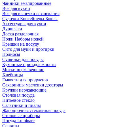
Чайники эмалированные
Все для кухни
Все для выпечки и запекания
Судочки Контейнеры Боксы
Аксессуары для кухни
Дуршлаги
Доска разделочная
Ножи Наборы ножей
Крышки на посуду
Сито для муки и протирки
Подносы
Сушилки для посуды
Кухонные принадлежности
Миски нержавеющие
Хлебницы
Емкости для продуктов
Сахарницы масленки дозаторы
Кружки нержавеющие
Столовая посуда
Питьевое стекло
Салатники и пиалы
Жаропрочная стеклянная посуда
Столовые приборы
Посуда Luminarс
Сервизы