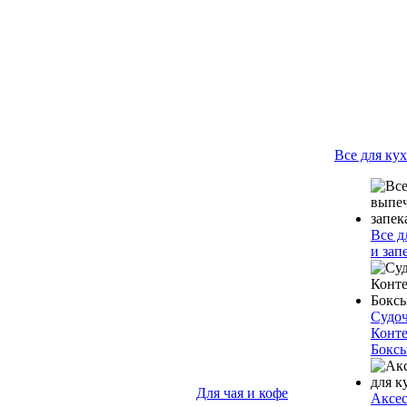
Все для ку
Все д
и зап
Судо
Конт
Бокс
Для чая и кофе
Аксес