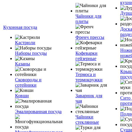
кухн
Дурш
Чайники для
плиты
Кухонная посуда
Доск
разде
Френч прессы
Кастрюли
Ножи
Наборы посуды
Кофеварки
ноже
гейзерные
Казаны
Крыш
Термоса и
посуд
Сковороды и
термокружки
сотейники
Ковши
Заварник для
Сито 
чая
прот
Эмалированная посуда
Подн
Чайники
стеклянные
Суши