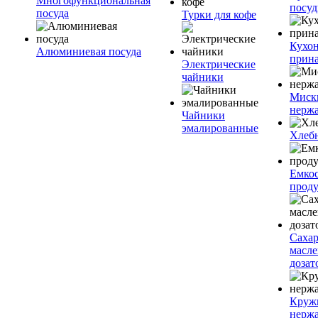
Многофункциональная
посу
посуда
Турки для кофе
Кухо
Алюминиевая посуда
прин
Электрические
чайники
Миск
нерж
Чайники
эмалированные
Хлеб
Емкос
проду
Саха
масл
дозат
Круж
нерж