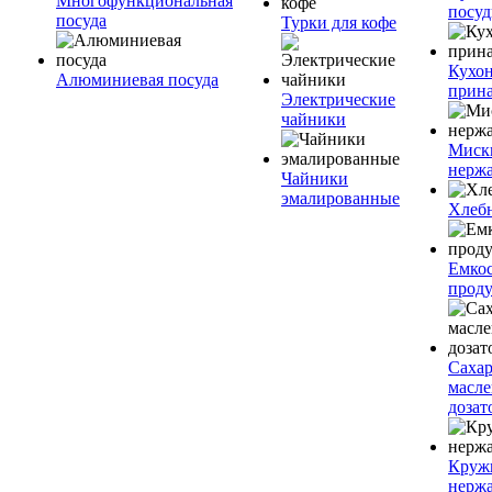
Многофункциональная
посу
посуда
Турки для кофе
Кухо
Алюминиевая посуда
прин
Электрические
чайники
Миск
нерж
Чайники
эмалированные
Хлеб
Емкос
проду
Саха
масл
дозат
Круж
нерж