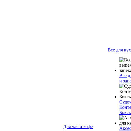
Все для ку
Все д
и зап
Судо
Конт
Бокс
Для чая и кофе
Аксес