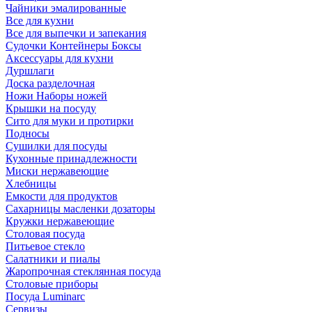
Чайники эмалированные
Все для кухни
Все для выпечки и запекания
Судочки Контейнеры Боксы
Аксессуары для кухни
Дуршлаги
Доска разделочная
Ножи Наборы ножей
Крышки на посуду
Сито для муки и протирки
Подносы
Сушилки для посуды
Кухонные принадлежности
Миски нержавеющие
Хлебницы
Емкости для продуктов
Сахарницы масленки дозаторы
Кружки нержавеющие
Столовая посуда
Питьевое стекло
Салатники и пиалы
Жаропрочная стеклянная посуда
Столовые приборы
Посуда Luminarс
Сервизы