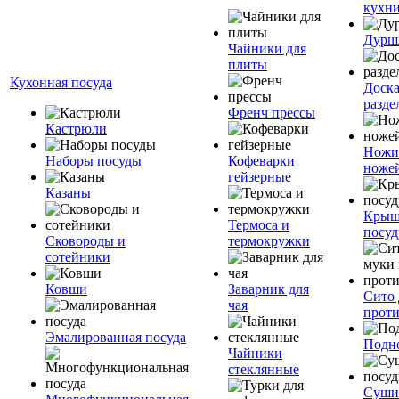
кухн
Дурш
Чайники для
плиты
Кухонная посуда
Доск
разде
Френч прессы
Кастрюли
Ножи
Наборы посуды
Кофеварки
ноже
гейзерные
Казаны
Крыш
Термоса и
посуд
Сковороды и
термокружки
сотейники
Ковши
Заварник для
Сито 
чая
прот
Эмалированная посуда
Подн
Чайники
стеклянные
Суши