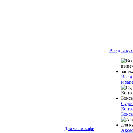
Все для ку
Все д
и зап
Судо
Конт
Бокс
Для чая и кофе
Аксес