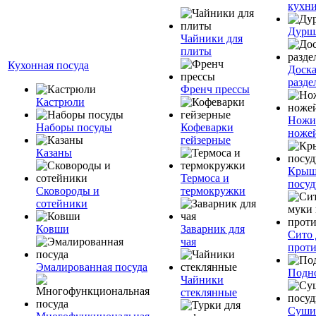
кухн
Дурш
Чайники для
плиты
Кухонная посуда
Доск
разде
Френч прессы
Кастрюли
Ножи
Наборы посуды
Кофеварки
ноже
гейзерные
Казаны
Крыш
Термоса и
посуд
Сковороды и
термокружки
сотейники
Ковши
Заварник для
Сито 
чая
прот
Эмалированная посуда
Подн
Чайники
стеклянные
Суши