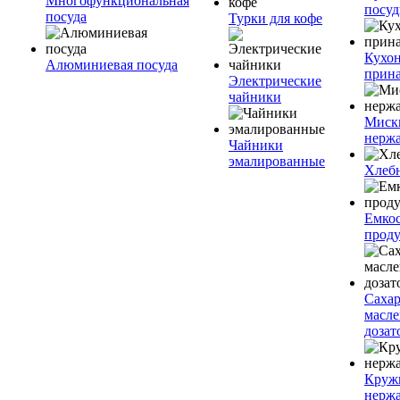
Многофункциональная
посу
посуда
Турки для кофе
Кухо
Алюминиевая посуда
прин
Электрические
чайники
Миск
нерж
Чайники
эмалированные
Хлеб
Емкос
проду
Саха
масл
дозат
Круж
нерж