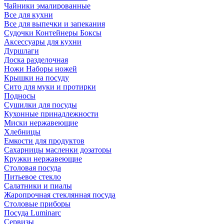
Чайники эмалированные
Все для кухни
Все для выпечки и запекания
Судочки Контейнеры Боксы
Аксессуары для кухни
Дуршлаги
Доска разделочная
Ножи Наборы ножей
Крышки на посуду
Сито для муки и протирки
Подносы
Сушилки для посуды
Кухонные принадлежности
Миски нержавеющие
Хлебницы
Емкости для продуктов
Сахарницы масленки дозаторы
Кружки нержавеющие
Столовая посуда
Питьевое стекло
Салатники и пиалы
Жаропрочная стеклянная посуда
Столовые приборы
Посуда Luminarс
Сервизы