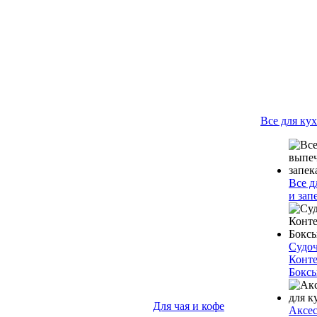
Все для ку
Все д
и зап
Судо
Конт
Бокс
Для чая и кофе
Аксес