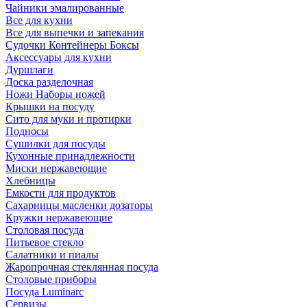
Чайники эмалированные
Все для кухни
Все для выпечки и запекания
Судочки Контейнеры Боксы
Аксессуары для кухни
Дуршлаги
Доска разделочная
Ножи Наборы ножей
Крышки на посуду
Сито для муки и протирки
Подносы
Сушилки для посуды
Кухонные принадлежности
Миски нержавеющие
Хлебницы
Емкости для продуктов
Сахарницы масленки дозаторы
Кружки нержавеющие
Столовая посуда
Питьевое стекло
Салатники и пиалы
Жаропрочная стеклянная посуда
Столовые приборы
Посуда Luminarс
Сервизы