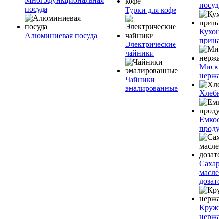
Многофункциональная
посу
посуда
Турки для кофе
Кухо
Алюминиевая посуда
прин
Электрические
чайники
Миск
нерж
Чайники
эмалированные
Хлеб
Емкос
проду
Саха
масл
дозат
Круж
нерж