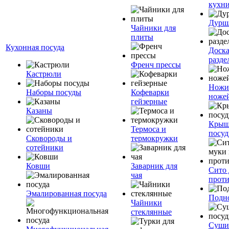
кухн
Дурш
Чайники для
плиты
Кухонная посуда
Доск
разде
Френч прессы
Кастрюли
Ножи
Наборы посуды
Кофеварки
ноже
гейзерные
Казаны
Крыш
Термоса и
посуд
Сковороды и
термокружки
сотейники
Ковши
Заварник для
Сито 
чая
прот
Эмалированная посуда
Подн
Чайники
стеклянные
Суши