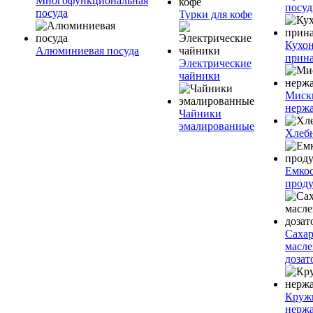
Многофункциональная
посу
посуда
Турки для кофе
Кухо
Алюминиевая посуда
прин
Электрические
чайники
Миск
нерж
Чайники
эмалированные
Хлеб
Емкос
проду
Саха
масл
дозат
Круж
нерж