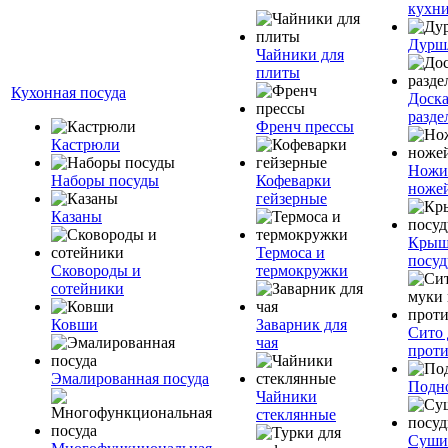
кухн
Дурш
Чайники для
плиты
Кухонная посуда
Доск
разде
Френч прессы
Кастрюли
Ножи
Наборы посуды
Кофеварки
ноже
гейзерные
Казаны
Крыш
Термоса и
посуд
Сковороды и
термокружки
сотейники
Ковши
Заварник для
Сито 
чая
прот
Эмалированная посуда
Подн
Чайники
стеклянные
Суши