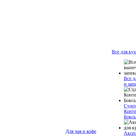
Все для ку
Все д
и зап
Судо
Конт
Бокс
Для чая и кофе
Аксес