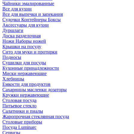
Чайники эмалированные
Все для кухни
Все для выпечки и запекания
Судочки Контейнеры Боксы
Аксессуары для кухни
Дуршлаги
Доска разделочная
Ножи Наборы ножей
Крышки на посуду
Сито для муки и протирки
Подносы
Сушилки для посуды
Кухонные принадлежности
Миски нержавеющие
Хлебницы
Емкости для продуктов
Сахарницы масленки дозаторы
Кружки нержавеющие
Столовая посуда
Питьевое стекло
Салатники и пиалы
Жаропрочная стеклянная посуда
Столовые приборы
Посуда Luminarс
Сервизы