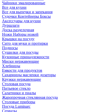
Чайники эмалированные
Все для кухни
Все для выпечки и запекания
Судочки Контейнеры Боксы
Аксессуары для кухни
Дуршлаги
Доска разделочная
Ножи Наборы ножей
Крышки на посуду
Сито для муки и протирки
Подносы
Сушилки для посуды
Кухонные принадлежности
Миски нержавеющие
Хлебницы
Емкости для продуктов
Сахарницы масленки дозаторы
Кружки нержавеющие
Столовая посуда
Питьевое стекло
Салатники и пиалы
Жаропрочная стеклянная посуда
Столовые приборы
Посуда Luminarс
Сервизы