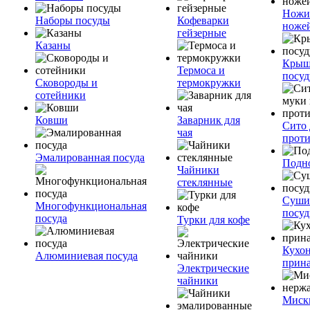
Ножи
Наборы посуды
Кофеварки
ноже
гейзерные
Казаны
Крыш
Термоса и
посуд
Сковороды и
термокружки
сотейники
Ковши
Заварник для
Сито 
чая
прот
Эмалированная посуда
Подн
Чайники
стеклянные
Суши
Многофункциональная
посу
посуда
Турки для кофе
Кухо
Алюминиевая посуда
прин
Электрические
чайники
Миск