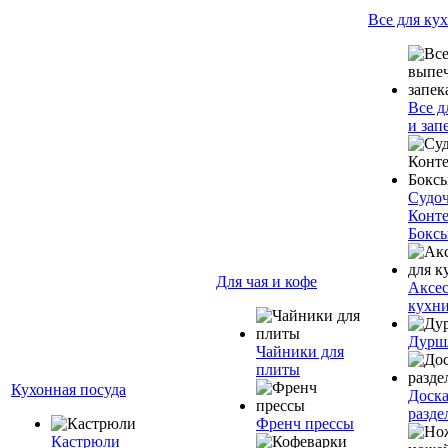
Все для ку
Все д
и зап
Судо
Конт
Бокс
Для чая и кофе
Аксес
кухн
Дурш
Чайники для
плиты
Кухонная посуда
Доск
разде
Френч прессы
Кастрюли