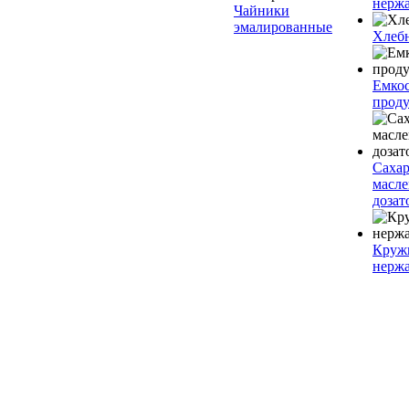
нерж
Чайники
эмалированные
Хлеб
Емкос
проду
Саха
масл
дозат
Круж
нерж