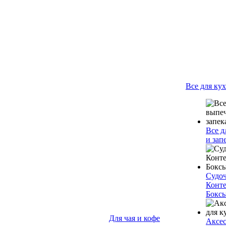
Все для ку
Все д
и зап
Судо
Конт
Бокс
Для чая и кофе
Аксес