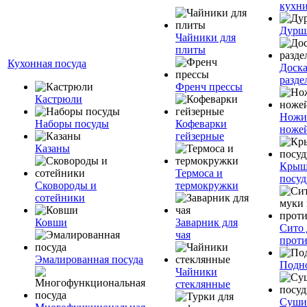
кухн
Дурш
Чайники для
плиты
Кухонная посуда
Доск
разде
Френч прессы
Кастрюли
Ножи
Наборы посуды
Кофеварки
ноже
гейзерные
Казаны
Крыш
Термоса и
посуд
Сковороды и
термокружки
сотейники
Ковши
Заварник для
Сито 
чая
прот
Эмалированная посуда
Подн
Чайники
стеклянные
Суши