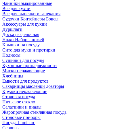
Чайники эмалированные
Все для кухни
Все для выпечки и запекания
Судочки Контейнеры Боксы
Аксессуары для кухни
Дуршлаги
Доска разделочная
Ножи Наборы ножей
Крышки на посуду
Сито для муки и протирки
Подносы
Сушилки для посуды
Кухонные принадлежности
Миски нержавеющие
Хлебницы
Емкости для продуктов
Сахарницы масленки дозаторы
Кружки нержавеющие
Столовая посуда
Питьевое стекло
Салатники и пиалы
Жаропрочная стеклянная посуда
Столовые приборы
Посуда Luminarс
Сервизы