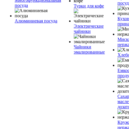
Многофункциональная
посу
посуда
Турки для кофе
Кухо
Алюминиевая посуда
прин
Электрические
чайники
Миск
нерж
Чайники
эмалированные
Хлеб
Емкос
проду
Саха
масл
дозат
Круж
нерж