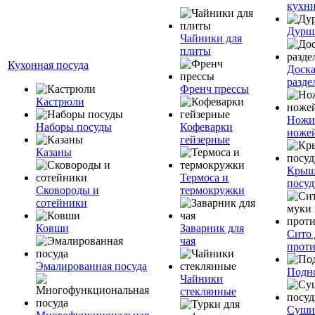
кухн
Дурш
Чайники для
плиты
Кухонная посуда
Доск
разде
Френч прессы
Кастрюли
Ножи
Наборы посуды
Кофеварки
ноже
гейзерные
Казаны
Крыш
Термоса и
посуд
Сковороды и
термокружки
сотейники
Ковши
Заварник для
Сито 
чая
прот
Эмалированная посуда
Подн
Чайники
стеклянные
Суши