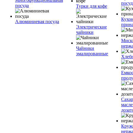
Многофункциональная
посу
посуда
Турки для кофе
Кухо
Алюминиевая посуда
прин
Электрические
чайники
Миск
нерж
Чайники
эмалированные
Хлеб
Емкос
проду
Саха
масл
дозат
Круж
нерж