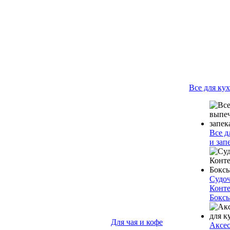
Все для ку
Все д
и зап
Судо
Конт
Бокс
Для чая и кофе
Аксес