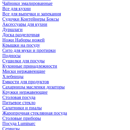
Чайники эмалированные
Все для кухни
Все для выпечки и запекания
Судочки Контейнеры Боксы
Аксессуары для кухни
Дуршлаги
Доска разделочная
Ножи Наборы ножей
Крышки на посуду
Сито для муки и протирки
Подносы
Сушилки для посуды
Кухонные принадлежности
Миски нержавеющие
Хлебницы
Емкости для продуктов
Сахарницы масленки дозаторы
Кружки нержавеющие
Столовая посуда
Питьевое стекло
Салатники и пиалы
Жаропрочная стеклянная посуда
Столовые приборы
Посуда Luminarс
Сервизы