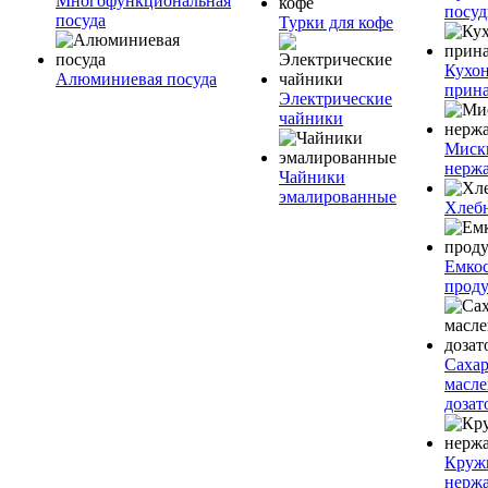
Многофункциональная
посу
посуда
Турки для кофе
Кухо
Алюминиевая посуда
прин
Электрические
чайники
Миск
нерж
Чайники
эмалированные
Хлеб
Емкос
проду
Саха
масл
дозат
Круж
нерж