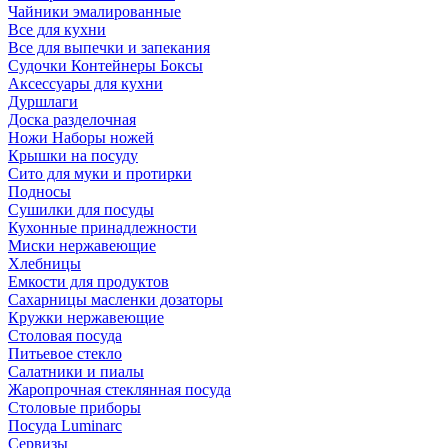
Чайники эмалированные
Все для кухни
Все для выпечки и запекания
Судочки Контейнеры Боксы
Аксессуары для кухни
Дуршлаги
Доска разделочная
Ножи Наборы ножей
Крышки на посуду
Сито для муки и протирки
Подносы
Сушилки для посуды
Кухонные принадлежности
Миски нержавеющие
Хлебницы
Емкости для продуктов
Сахарницы масленки дозаторы
Кружки нержавеющие
Столовая посуда
Питьевое стекло
Салатники и пиалы
Жаропрочная стеклянная посуда
Столовые приборы
Посуда Luminarс
Сервизы