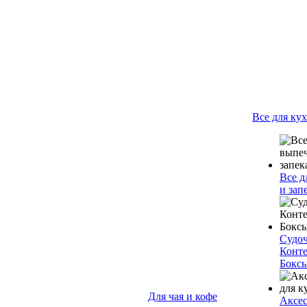
Все для ку
Все д
и зап
Судо
Конт
Бокс
Для чая и кофе
Аксес