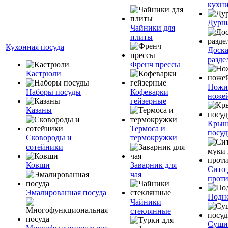
кухн
Дурш
Чайники для
плиты
Кухонная посуда
Доск
разде
Френч прессы
Кастрюли
Ножи
Наборы посуды
Кофеварки
ноже
гейзерные
Казаны
Крыш
Термоса и
посуд
Сковороды и
термокружки
сотейники
Ковши
Заварник для
Сито 
чая
прот
Эмалированная посуда
Подн
Чайники
стеклянные
Суши