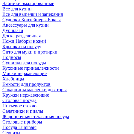
Чайники эмалированные
Все для кухни
Все для выпечки и запекания
Судочки Контейнеры Боксы
Аксессуары для кухни
Дуршлаги
Доска разделочная
Ножи Наборы ножей
Крышки на посуду
Сито для муки и протирки
Подносы
Сушилки для посуды
Кухонные принадлежности
Миски нержавеющие
Хлебницы
Емкости для продуктов
Сахарницы масленки дозаторы
Кружки нержавеющие
Столовая посуда
Питьевое стекло
Салатники и пиалы
Жаропрочная стеклянная посуда
Столовые приборы
Посуда Luminarс
Сервизы