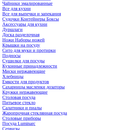
Чайники эмалированные
Все для кухни
Все для выпечки и запекания
Судочки Контейнеры Боксы
Аксессуары для кухни
Дуршлаги
Доска разделочная
Ножи Наборы ножей
Крышки на посуду
Сито для муки и протирки
Подносы
Сушилки для посуды
Кухонные принадлежности
Миски нержавеющие
Хлебницы
Емкости для продуктов
Сахарницы масленки дозаторы
Кружки нержавеющие
Столовая посуда
Питьевое стекло
Салатники и пиалы
Жаропрочная стеклянная посуда
Столовые приборы
Посуда Luminarс
Сервизы