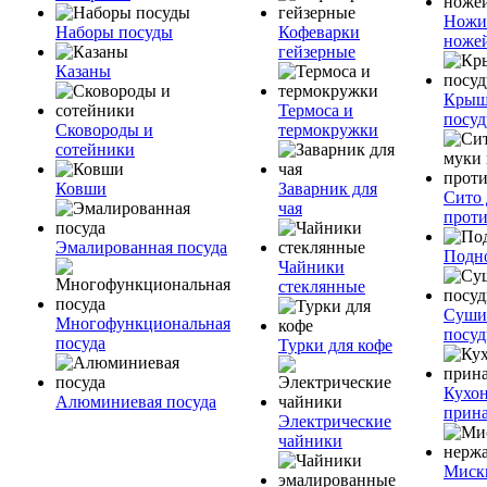
Ножи
Наборы посуды
Кофеварки
ноже
гейзерные
Казаны
Крыш
Термоса и
посуд
Сковороды и
термокружки
сотейники
Ковши
Заварник для
Сито 
чая
прот
Эмалированная посуда
Подн
Чайники
стеклянные
Суши
Многофункциональная
посу
посуда
Турки для кофе
Кухо
Алюминиевая посуда
прин
Электрические
чайники
Миск