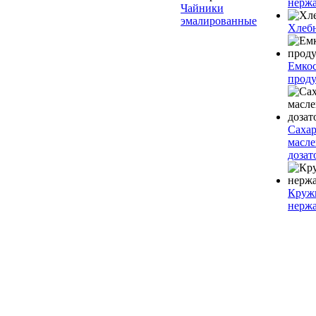
нерж
Чайники
эмалированные
Хлеб
Емкос
проду
Саха
масл
дозат
Круж
нерж