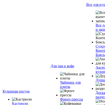
Все для ку
Все д
и зап
Судо
Конт
Бокс
Для чая и кофе
Аксес
кухн
Дурш
Чайники для
плиты
Кухонная посуда
Доск
разде
Френч прессы
Кастрюли