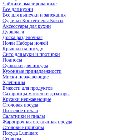
Чайники эмалированные
Все для кухни
Все для выпечки и запекания
Судочки Контейнеры Боксы
Аксессуары для кухни
Дуршлаги
Доска разделочная
Ножи Наборы ножей
Крышки на посуду
Сито для муки и протирки
Подносы
Сушилки для посуды
Кухонные принадлежности
Миски нержавеющие
Хлебницы
Емкости для продуктов
Сахарницы масленки дозаторы
Кружки нержавеющие
Столовая посуда
Питьевое стекло
Салатники и пиалы
Жаропрочная стеклянная посуда
Столовые приборы
Посуда Luminarс
Сервизы