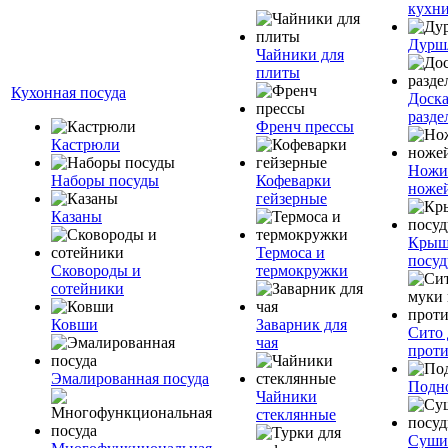
кухн
Дурш
Чайники для
плиты
Кухонная посуда
Доск
разде
Френч прессы
Кастрюли
Ножи
Наборы посуды
Кофеварки
ноже
гейзерные
Казаны
Крыш
Термоса и
посуд
Сковороды и
термокружки
сотейники
Ковши
Заварник для
Сито 
чая
прот
Эмалированная посуда
Подн
Чайники
стеклянные
Суши