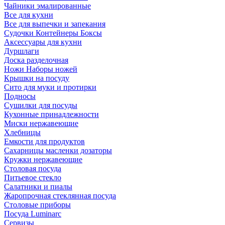
Чайники эмалированные
Все для кухни
Все для выпечки и запекания
Судочки Контейнеры Боксы
Аксессуары для кухни
Дуршлаги
Доска разделочная
Ножи Наборы ножей
Крышки на посуду
Сито для муки и протирки
Подносы
Сушилки для посуды
Кухонные принадлежности
Миски нержавеющие
Хлебницы
Емкости для продуктов
Сахарницы масленки дозаторы
Кружки нержавеющие
Столовая посуда
Питьевое стекло
Салатники и пиалы
Жаропрочная стеклянная посуда
Столовые приборы
Посуда Luminarс
Сервизы