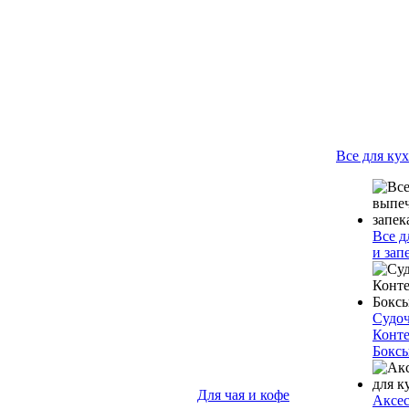
Все для ку
Все д
и зап
Судо
Конт
Бокс
Для чая и кофе
Аксес