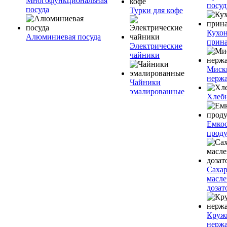
Многофункциональная
посу
посуда
Турки для кофе
Кухо
Алюминиевая посуда
прин
Электрические
чайники
Миск
нерж
Чайники
эмалированные
Хлеб
Емкос
проду
Саха
масл
дозат
Круж
нерж