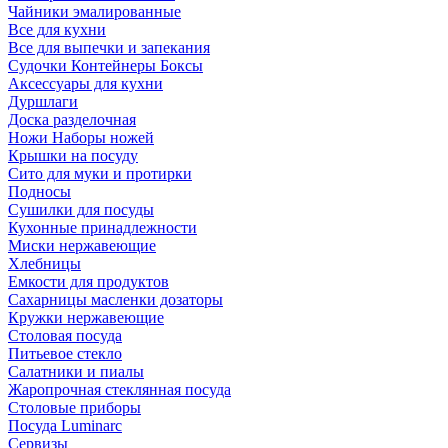
Чайники эмалированные
Все для кухни
Все для выпечки и запекания
Судочки Контейнеры Боксы
Аксессуары для кухни
Дуршлаги
Доска разделочная
Ножи Наборы ножей
Крышки на посуду
Сито для муки и протирки
Подносы
Сушилки для посуды
Кухонные принадлежности
Миски нержавеющие
Хлебницы
Емкости для продуктов
Сахарницы масленки дозаторы
Кружки нержавеющие
Столовая посуда
Питьевое стекло
Салатники и пиалы
Жаропрочная стеклянная посуда
Столовые приборы
Посуда Luminarс
Сервизы