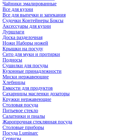
Чайники эмалированные
Все для кухни
Все для выпечки и запекания
Судочки Контейнеры Боксы
Аксессуары для кухни
Дуршлаги
Доска разделочная
Ножи Наборы ножей
Крышки на посуду
Сито для муки и протирки
Подносы
Сушилки для посуды
Кухонные принадлежности
Миски нержавеющие
Хлебницы
Емкости для продуктов
Сахарницы масленки дозаторы
Кружки нержавеющие
Столовая посуда
Питьевое стекло
Салатники и пиалы
Жаропрочная стеклянная посуда
Столовые приборы
Посуда Luminarс
Сервизы