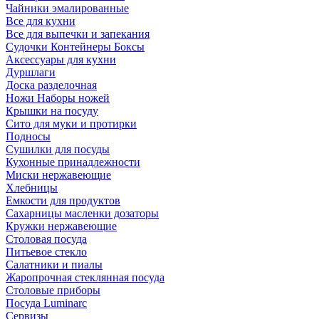
Чайники эмалированные
Все для кухни
Все для выпечки и запекания
Судочки Контейнеры Боксы
Аксессуары для кухни
Дуршлаги
Доска разделочная
Ножи Наборы ножей
Крышки на посуду
Сито для муки и протирки
Подносы
Сушилки для посуды
Кухонные принадлежности
Миски нержавеющие
Хлебницы
Емкости для продуктов
Сахарницы масленки дозаторы
Кружки нержавеющие
Столовая посуда
Питьевое стекло
Салатники и пиалы
Жаропрочная стеклянная посуда
Столовые приборы
Посуда Luminarс
Сервизы