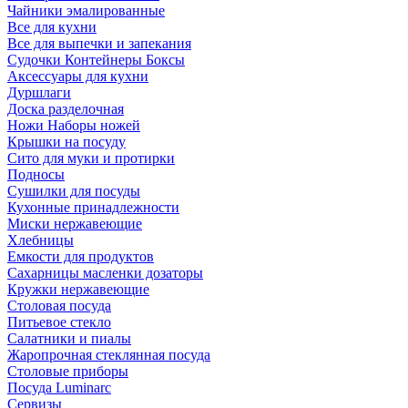
Чайники эмалированные
Все для кухни
Все для выпечки и запекания
Судочки Контейнеры Боксы
Аксессуары для кухни
Дуршлаги
Доска разделочная
Ножи Наборы ножей
Крышки на посуду
Сито для муки и протирки
Подносы
Сушилки для посуды
Кухонные принадлежности
Миски нержавеющие
Хлебницы
Емкости для продуктов
Сахарницы масленки дозаторы
Кружки нержавеющие
Столовая посуда
Питьевое стекло
Салатники и пиалы
Жаропрочная стеклянная посуда
Столовые приборы
Посуда Luminarс
Сервизы