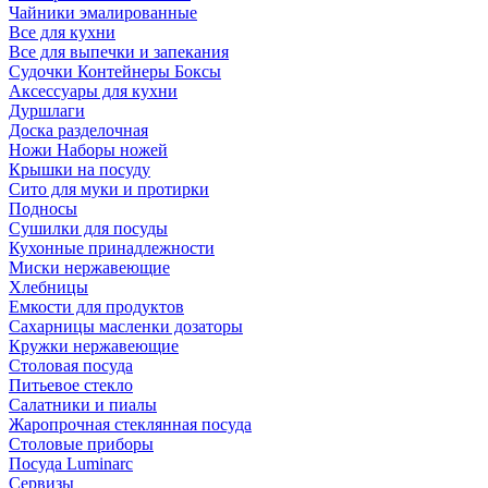
Чайники эмалированные
Все для кухни
Все для выпечки и запекания
Судочки Контейнеры Боксы
Аксессуары для кухни
Дуршлаги
Доска разделочная
Ножи Наборы ножей
Крышки на посуду
Сито для муки и протирки
Подносы
Сушилки для посуды
Кухонные принадлежности
Миски нержавеющие
Хлебницы
Емкости для продуктов
Сахарницы масленки дозаторы
Кружки нержавеющие
Столовая посуда
Питьевое стекло
Салатники и пиалы
Жаропрочная стеклянная посуда
Столовые приборы
Посуда Luminarс
Сервизы