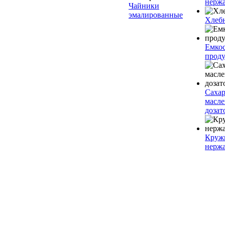
нерж
Чайники
эмалированные
Хлеб
Емкос
проду
Саха
масл
дозат
Круж
нерж