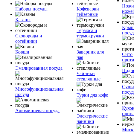
Ножи
Наборы посуды
Кофеварки
ноже
гейзерные
Казаны
Крыш
Термоса и
посуд
Сковороды и
термокружки
сотейники
Ковши
Заварник для
Сито 
чая
прот
Эмалированная посуда
Подн
Чайники
стеклянные
Суши
Многофункциональная
посу
посуда
Турки для кофе
Кухо
Алюминиевая посуда
прин
Электрические
чайники
Миск