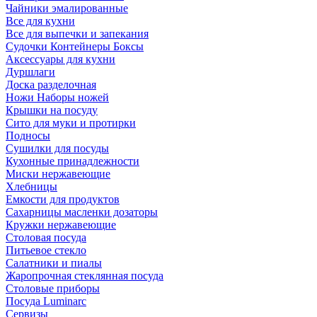
Чайники эмалированные
Все для кухни
Все для выпечки и запекания
Судочки Контейнеры Боксы
Аксессуары для кухни
Дуршлаги
Доска разделочная
Ножи Наборы ножей
Крышки на посуду
Сито для муки и протирки
Подносы
Сушилки для посуды
Кухонные принадлежности
Миски нержавеющие
Хлебницы
Емкости для продуктов
Сахарницы масленки дозаторы
Кружки нержавеющие
Столовая посуда
Питьевое стекло
Салатники и пиалы
Жаропрочная стеклянная посуда
Столовые приборы
Посуда Luminarс
Сервизы