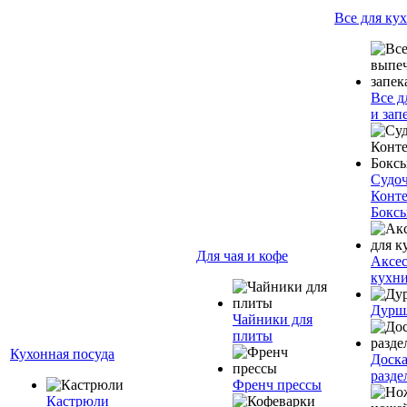
Все для ку
Все д
и зап
Судо
Конт
Бокс
Для чая и кофе
Аксес
кухн
Дурш
Чайники для
плиты
Кухонная посуда
Доск
разде
Френч прессы
Кастрюли