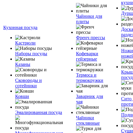
кухн
Дурш
Чайники для
плиты
Кухонная посуда
Доск
разде
Френч прессы
Кастрюли
Ножи
Наборы посуды
Кофеварки
ноже
гейзерные
Казаны
Крыш
Термоса и
посуд
Сковороды и
термокружки
сотейники
Ковши
Заварник для
Сито 
чая
прот
Эмалированная посуда
Подн
Чайники
стеклянные
Суши