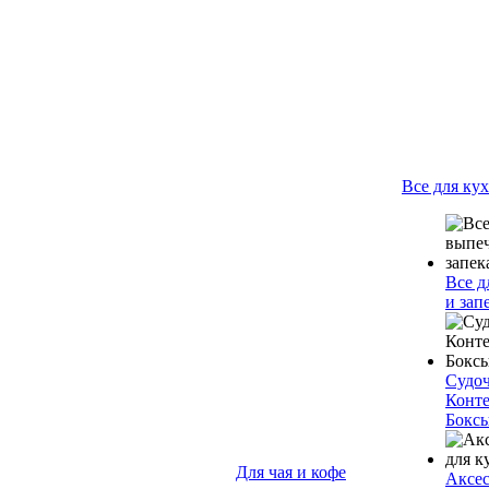
Все для ку
Все д
и зап
Судо
Конт
Бокс
Для чая и кофе
Аксес