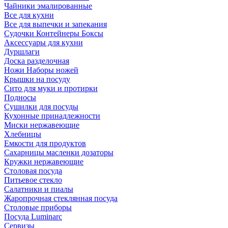
Чайники эмалированные
Все для кухни
Все для выпечки и запекания
Судочки Контейнеры Боксы
Аксессуары для кухни
Дуршлаги
Доска разделочная
Ножи Наборы ножей
Крышки на посуду
Сито для муки и протирки
Подносы
Сушилки для посуды
Кухонные принадлежности
Миски нержавеющие
Хлебницы
Емкости для продуктов
Сахарницы масленки дозаторы
Кружки нержавеющие
Столовая посуда
Питьевое стекло
Салатники и пиалы
Жаропрочная стеклянная посуда
Столовые приборы
Посуда Luminarс
Сервизы