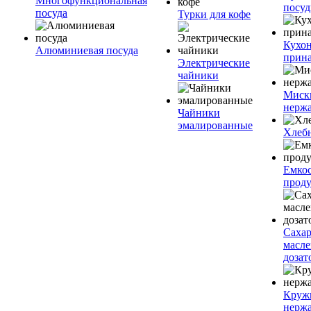
Многофункциональная
посу
посуда
Турки для кофе
Кухо
Алюминиевая посуда
прин
Электрические
чайники
Миск
нерж
Чайники
эмалированные
Хлеб
Емкос
проду
Саха
масл
дозат
Круж
нерж