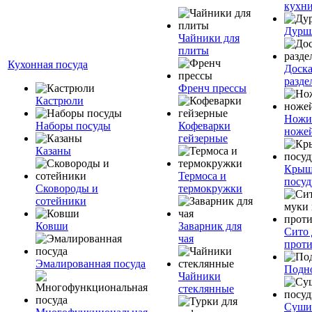
кухн
Дурш
Чайники для
плиты
Кухонная посуда
Доск
разде
Френч прессы
Кастрюли
Ножи
Наборы посуды
Кофеварки
ноже
гейзерные
Казаны
Крыш
Термоса и
посуд
Сковороды и
термокружки
сотейники
Ковши
Заварник для
Сито 
чая
прот
Эмалированная посуда
Подн
Чайники
стеклянные
Суши