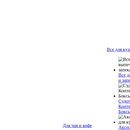
Все для ку
Все д
и зап
Судо
Конт
Бокс
Для чая и кофе
Аксес