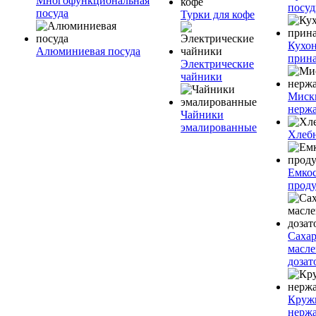
Многофункциональная
посу
посуда
Турки для кофе
Кухо
Алюминиевая посуда
прин
Электрические
чайники
Миск
нерж
Чайники
эмалированные
Хлеб
Емкос
проду
Саха
масл
дозат
Круж
нерж