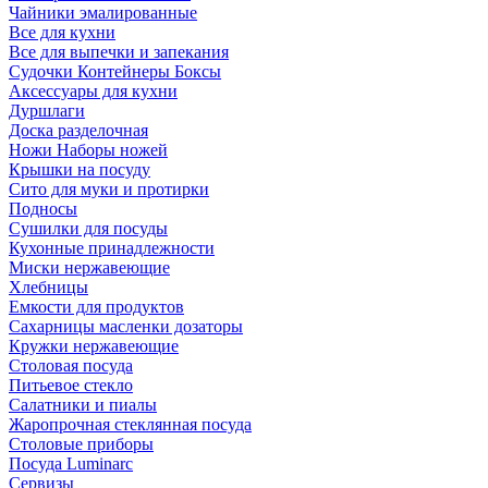
Чайники эмалированные
Все для кухни
Все для выпечки и запекания
Судочки Контейнеры Боксы
Аксессуары для кухни
Дуршлаги
Доска разделочная
Ножи Наборы ножей
Крышки на посуду
Сито для муки и протирки
Подносы
Сушилки для посуды
Кухонные принадлежности
Миски нержавеющие
Хлебницы
Емкости для продуктов
Сахарницы масленки дозаторы
Кружки нержавеющие
Столовая посуда
Питьевое стекло
Салатники и пиалы
Жаропрочная стеклянная посуда
Столовые приборы
Посуда Luminarс
Сервизы