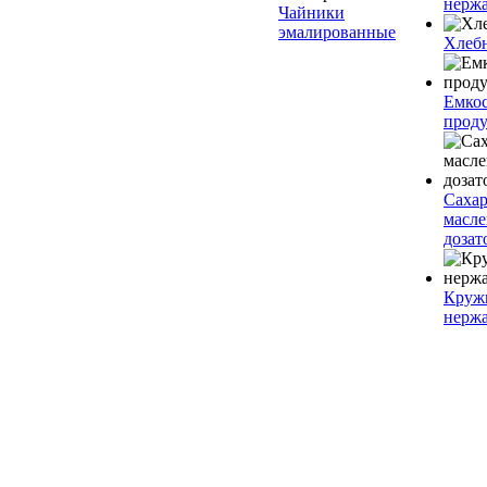
нерж
Чайники
эмалированные
Хлеб
Емкос
проду
Саха
масл
дозат
Круж
нерж