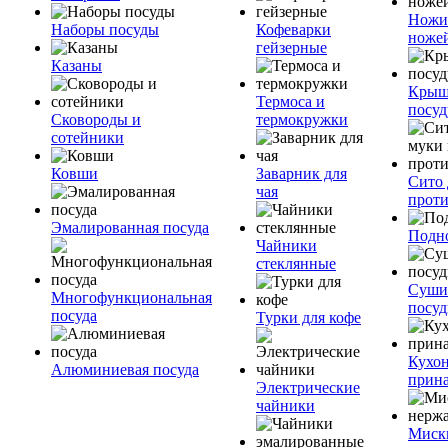
Ножи
Наборы посуды
Кофеварки
ноже
гейзерные
Казаны
Крыш
Термоса и
посуд
Сковороды и
термокружки
сотейники
Ковши
Заварник для
Сито 
чая
прот
Эмалированная посуда
Подн
Чайники
стеклянные
Суши
Многофункциональная
посу
посуда
Турки для кофе
Кухо
Алюминиевая посуда
прин
Электрические
чайники
Миск