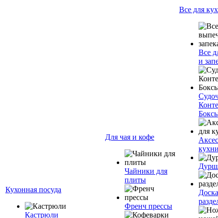
Все для ку
Все д
и зап
Судо
Конт
Бокс
Для чая и кофе
Аксес
кухн
Дурш
Чайники для
плиты
Кухонная посуда
Доск
разде
Френч прессы
Кастрюли