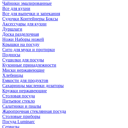
Чайники эмалированные
Все для кухни
Все для выпечки и запекания
Судочки Контейнеры Боксы
Аксессуары для кухни
Дуршлаги
Доска разделочная
Ножи Наборы ножей
Крышки на посуду
Сито для муки и протирки
Подносы
Сушилки для посуды
Кухонные принадлежности
Миски нержавеющие
Хлебницы
Емкости для продуктов
Сахарницы масленки дозаторы
Кружки нержавеющие
Столовая посуда
Питьевое стекло
Салатники и пиалы
Жаропрочная стеклянная посуда
Столовые приборы
Посуда Luminarс
Сервизы