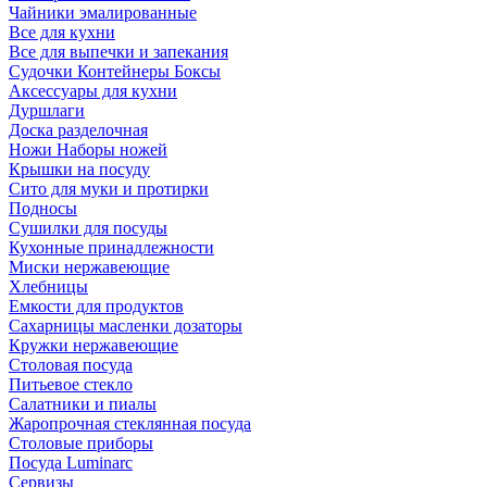
Чайники эмалированные
Все для кухни
Все для выпечки и запекания
Судочки Контейнеры Боксы
Аксессуары для кухни
Дуршлаги
Доска разделочная
Ножи Наборы ножей
Крышки на посуду
Сито для муки и протирки
Подносы
Сушилки для посуды
Кухонные принадлежности
Миски нержавеющие
Хлебницы
Емкости для продуктов
Сахарницы масленки дозаторы
Кружки нержавеющие
Столовая посуда
Питьевое стекло
Салатники и пиалы
Жаропрочная стеклянная посуда
Столовые приборы
Посуда Luminarс
Сервизы