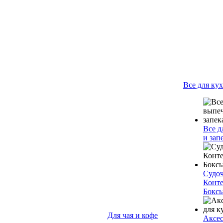
Все для ку
Все д
и зап
Судо
Конт
Бокс
Для чая и кофе
Аксес