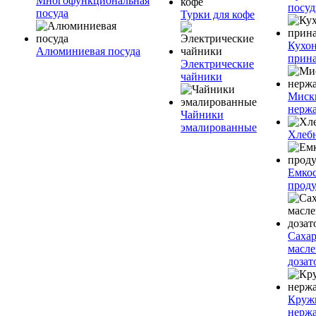
Многофункциональная
посу
посуда
Турки для кофе
Кухо
Алюминиевая посуда
прин
Электрические
чайники
Миск
нерж
Чайники
эмалированные
Хлеб
Емкос
проду
Саха
масл
дозат
Круж
нерж