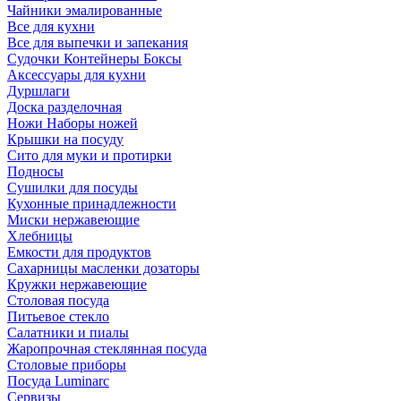
Чайники эмалированные
Все для кухни
Все для выпечки и запекания
Судочки Контейнеры Боксы
Аксессуары для кухни
Дуршлаги
Доска разделочная
Ножи Наборы ножей
Крышки на посуду
Сито для муки и протирки
Подносы
Сушилки для посуды
Кухонные принадлежности
Миски нержавеющие
Хлебницы
Емкости для продуктов
Сахарницы масленки дозаторы
Кружки нержавеющие
Столовая посуда
Питьевое стекло
Салатники и пиалы
Жаропрочная стеклянная посуда
Столовые приборы
Посуда Luminarс
Сервизы