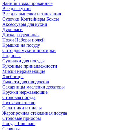
Чайники эмалированные
Все для кухни
Все для выпечки и запекания
Судочки Контейнеры Боксы
Аксессуары для кухни
Дуршлаги
Доска разделочная
Ножи Наборы ножей
Крышки на посуду
Сито для муки и протирки
Подносы
Сушилки для посуды
Кухонные принадлежности
Миски нержавеющие
Хлебницы
Емкости для продуктов
Сахарницы масленки дозаторы
Кружки нержавеющие
Столовая посуда
Питьевое стекло
Салатники и пиалы
Жаропрочная стеклянная посуда
Столовые приборы
Посуда Luminarс
Сервизы